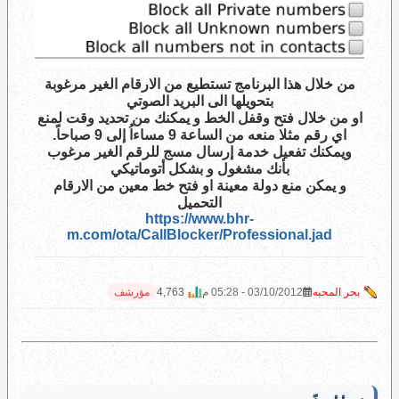
من خلال هذا البرنامج تستطيع من الارقام الغير مرغوبة
بتحويلها الى البريد الصوتي
او من خلال فتح وقفل الخط و يمكنك من تحديد وقت لمنع
اي رقم مثلا منعه من الساعة 9 مساءاُ إلى 9 صباحاً.
ويمكنك تفعيل خدمة إرسال مسج للرقم الغير مرغوب
بأنك مشغول و بشكل أتوماتيكي
و يمكن منع دولة معينة او فتح خط معين من الارقام
التحميل
https://www.bhr-
m.com/ota/CallBlocker/Professional.jad
بحر المحبه
03/10/2012 - 05:28 م
4,763
مؤرشف