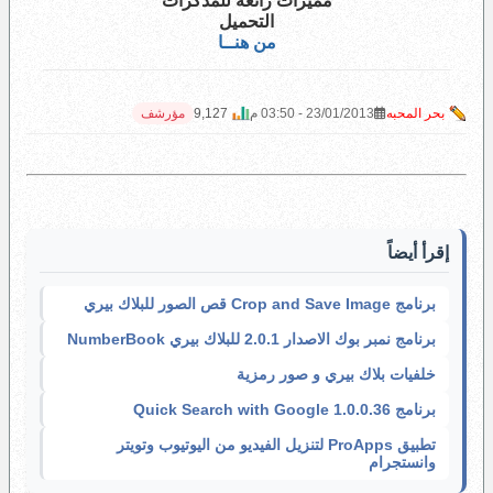
مميزات رائعة للمذكرات
التحميل
من هنــا
بحر المحبه
23/01/2013 - 03:50 م
9,127
مؤرشف
إقرأ أيضاً
برنامج Crop and Save Image قص الصور للبلاك بيري
برنامج نمبر بوك الاصدار 2.0.1 للبلاك بيري NumberBook
خلفيات بلاك بيري و صور رمزية
برنامج Quick Search with Google 1.0.0.36
تطبيق ProApps لتنزيل الفيديو من اليوتيوب وتويتر
وانستجرام