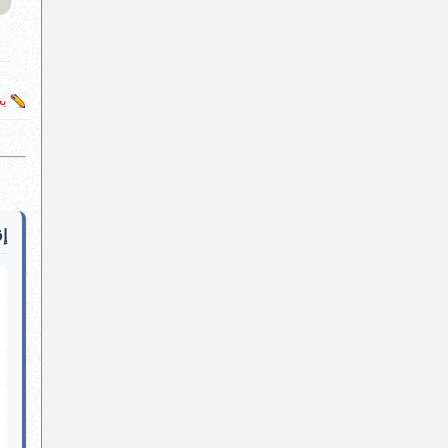
بح
إق