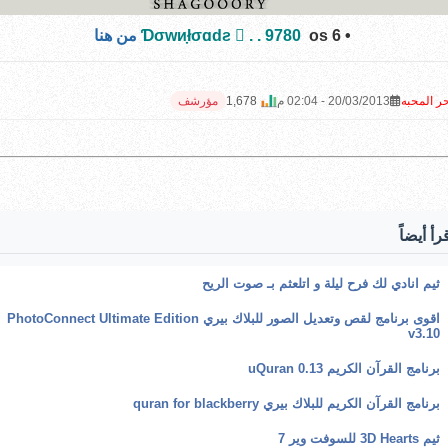
•
os 6
9780
Ɗσwи̣łσɑdƨ  . .
من هنا
ر المحبه
20/03/2013 - 02:04 م
1,678
مؤرشف
رأ أيضاً
ثيم انادي لك فرح ليلة و اتلعثم بـ صوت الريح
اقوى برنامج لقص وتعديل الصور للبلاك بيري PhotoConnect Ultimate Edition
v3.10
برنامج القرآن الكريم uQuran 0.13
برنامج القرآن الكريم للبلاك بيري quran for blackberry
ثيم 3D Hearts للسوفت وير 7